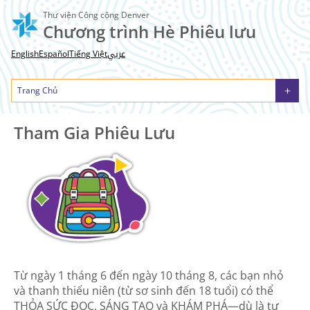
Nhảy
Thư viện Công cộng Denver
đến
Chương trình Hè Phiêu lưu
nội
dung
عربي
English
Español
Tiếng Việt
Main
Trang Chủ
Tham Gia Phiêu Lưu
Triển Lãm Sáng Chế
Sách và Nhà giáo dục
Sự kiện
Ngày Tại Sở Thú
Chúc mừng 150 năm Colorado
menu
Tham Gia Phiêu Lưu
Từ ngày 1 tháng 6 đến ngày 10 tháng 8, các bạn nhỏ
và thanh thiếu niên (từ sơ sinh đến 18 tuổi) có thể
THỎA SỨC ĐỌC, SÁNG TẠO và KHÁM PHÁ—dù là tự